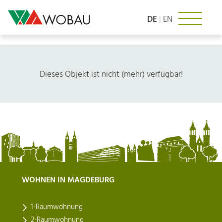
Zum
Inhalt
DE
|
EN
springen
Dieses Objekt ist nicht (mehr) verfügbar!
WOHNEN IN MAGDEBURG
1-Raumwohnung
2-Raumwohnung