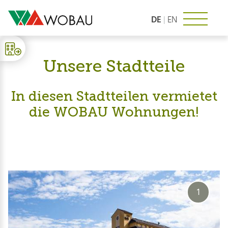
Zum
Inhalt
DE
|
EN
springen
Unsere Stadtteile
In diesen Stadtteilen vermietet
die WOBAU Wohnungen!
1