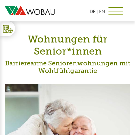
Zum
Inhalt
DE
|
EN
springen
Wohnungen für
Senior*innen
Barrierearme Seniorenwohnungen mit
Wohlfühlgarantie