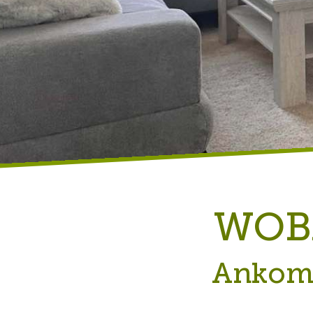
WOB
Ankomm