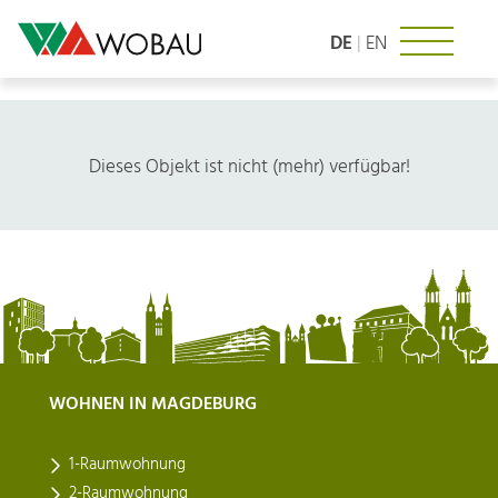
Zum
Inhalt
DE
|
EN
springen
Dieses Objekt ist nicht (mehr) verfügbar!
WOHNEN IN MAGDEBURG
1-Raumwohnung
2-Raumwohnung