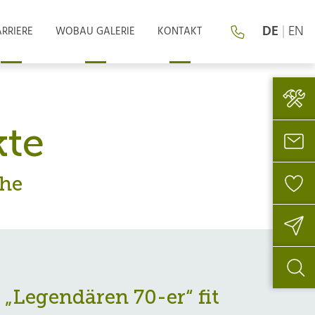
DE
|
EN
RRIERE
WOBAU GALERIE
KONTAKT
kte
öhe
„Legendären 70-er“ fit