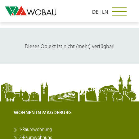
Zum
Inhalt
DE
|
EN
springen
Dieses Objekt ist nicht (mehr) verfügbar!
WOHNEN IN MAGDEBURG
1-Raumwohnung
2-Raumwohnung