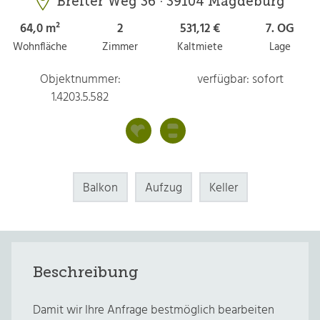
Breiter Weg 36 · 39104 Magdeburg
64,0 m²
2
531,12 €
7. OG
Wohnfläche
Zimmer
Kaltmiete
Lage
Objektnummer:
verfügbar: sofort
1.4203.5.582
Balkon
Aufzug
Keller
Beschreibung
Damit wir Ihre Anfrage bestmöglich bearbeiten