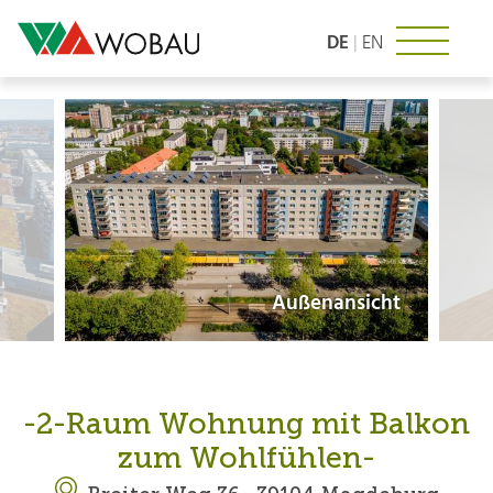
Zum
Inhalt
DE
|
EN
springen
Außenansicht
-2-Raum Wohnung mit Balkon
zum Wohlfühlen-