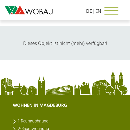
Zum
Inhalt
DE
|
EN
springen
Dieses Objekt ist nicht (mehr) verfügbar!
WOHNEN IN MAGDEBURG
1-Raumwohnung
2-Raumwohnung