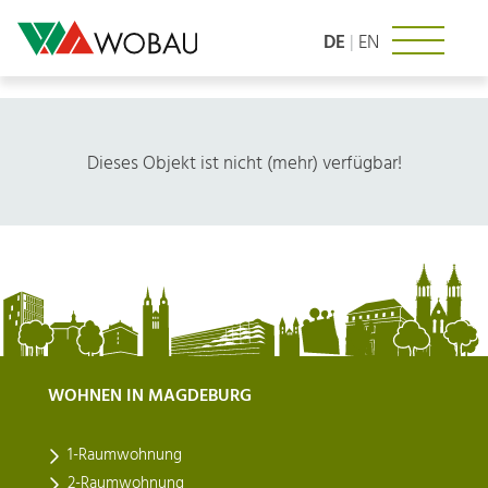
Zum
Inhalt
DE
|
EN
springen
Dieses Objekt ist nicht (mehr) verfügbar!
WOHNEN IN MAGDEBURG
1-Raumwohnung
2-Raumwohnung