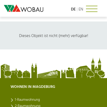
Zum
Inhalt
DE
|
EN
springen
Dieses Objekt ist nicht (mehr) verfügbar!
WOHNEN IN MAGDEBURG
1-Raumwohnung
2-Raumwohnung