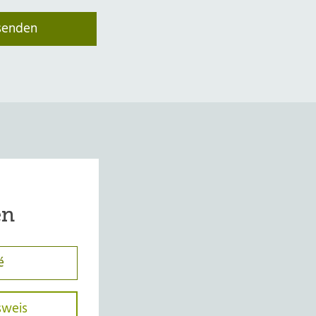
en
é
sweis