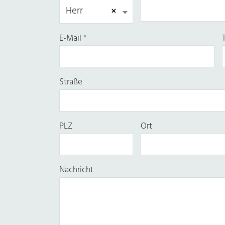
×
Herr
E-Mail
*
Straße
PLZ
Ort
Nachricht