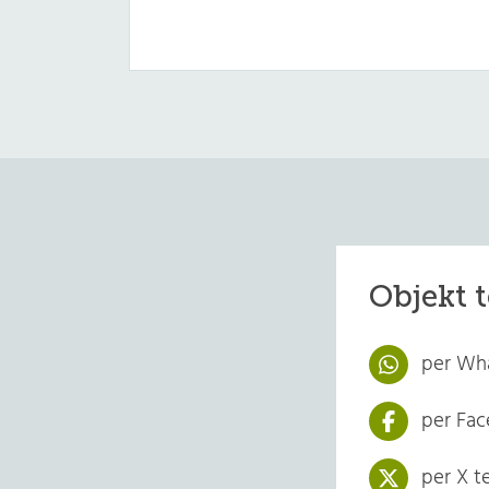
Objekt t
per Wha
per Fac
per X te