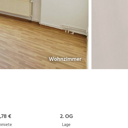
Wohnzimmer
,78 €
2. OG
miete
Lage