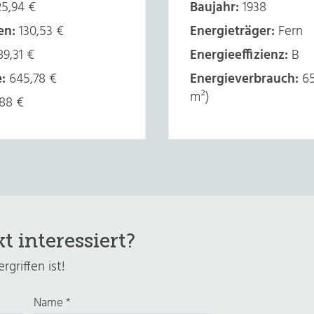
5,94 €
Baujahr:
1938
en:
130,53 €
Energieträger:
Fern
9,31 €
Energieeffizienz:
B
:
645,78 €
Energieverbrauch:
65
m²)
88 €
t interessiert?
griffen ist!
Name
*