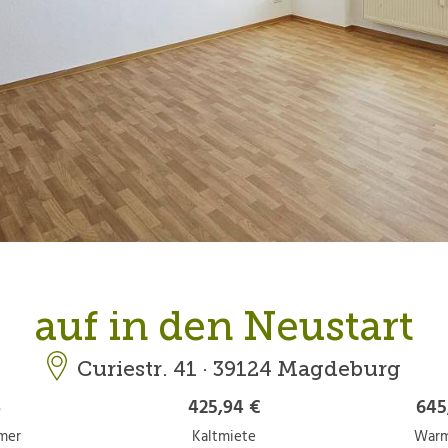
auf in den Neustart
Curiestr. 41 · 39124 Magdeburg
3
425,94 €
645
mer
Kaltmiete
Warm