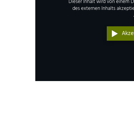
Dieser Inhalt wird von einem D
des externen Inhalts akzept
Akze