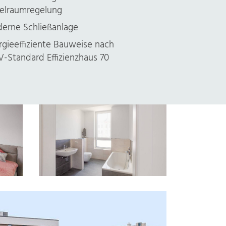
zelraumregelung
erne Schließanlage
rgieeffiziente Bauweise nach
V-Standard Effizienzhaus 70