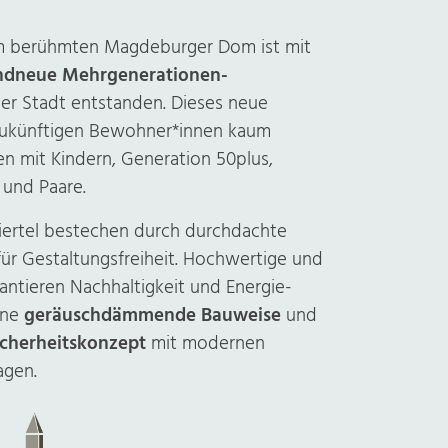
m berühmten Magdeburger Dom ist mit
ndneue Mehr­gene­rationen-
er Stadt entstanden. Dieses neue
 zukünftigen Bewohner*innen kaum
en mit Kindern, Generation 50plus,
 und Paare.
rtel bestechen durch durch­dachte
ür Gestaltungs­freiheit. Hochwertige und
n­tieren Nach­haltig­keit und Energie­
eine
geräusch­dämmende Bauweise
und
icher­heits­konzept
mit modernen
agen.