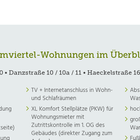
mviertel-Wohnungen im Überbl
 • Danzstraße 10 / 10a / 11 • Haeckelstraße 16 
TV + Internetanschluss in Wohn-
Abs
und Schlafräumen
Was
idung
XL Komfort Stellplätze (PKW) für
hoc
Wohnungsmieter mit
gro
Zutrittskontrolle im 1. OG des
seite)
Wan
Gebäudes (direkter Zugang zum
tung
Fuß