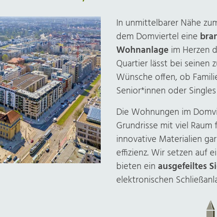
In unmittelbarer Nähe zu
dem Domviertel eine
bra
Wohnanlage
im Herzen d
Quartier lässt bei seinen
Wünsche offen, ob Famili
Senior*innen oder Singles
Die Wohnungen im Domvie
Grundrisse mit viel Raum f
innovative Materialien gara
effizienz. Wir setzen auf 
bieten ein
ausge­feiltes S
elektro­nischen Schließ­anl