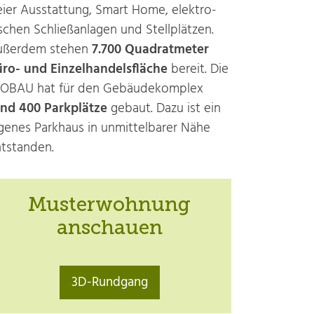
eier Ausstattung, Smart Home, elektro­
schen Schließ­anlagen und Stell­plätzen.
ußerdem stehen
7.700 Quadrat­meter
ro- und Einzel­handels­fläche
bereit. Die
OBAU hat für den Gebäude­komplex
nd 400 Park­plätze
gebaut. Dazu ist ein
genes Parkhaus in unmittelbarer Nähe
tstanden.
Musterwohnung
anschauen
3D-Rundgang