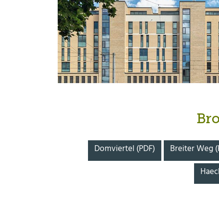
Br
Domviertel (PDF)
Breiter Weg (
Haeck