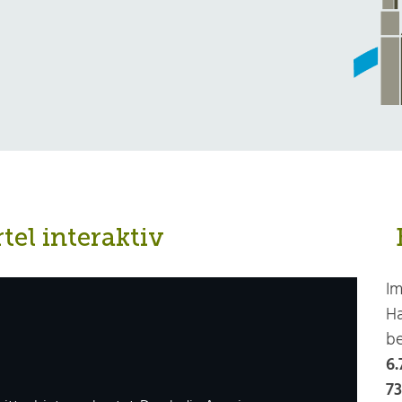
el interaktiv
Im
Ha
be
6.
7