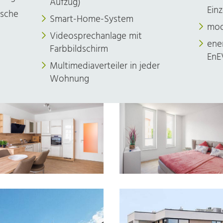
Aufzug)
Ein
sche
Smart-Home-System
mod
Videosprechanlage mit
n
ene
Farbbildschirm
EnE
Multimediaverteiler in jeder
Wohnung