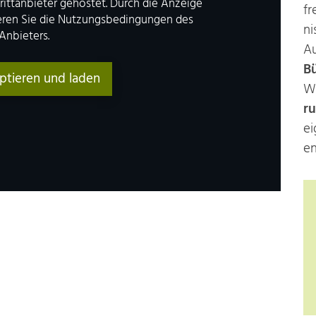
rittanbieter gehostet. Durch die Anzeige
fr
ieren Sie die Nutzungsbedingungen des
ni
Anbieters.
A
Bü
ptieren und laden
W
ru
ei
en