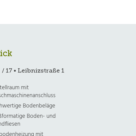
ick
/ 17 • Leibnizstraße 1
tellraum mit
chmaschinenanschluss
hwertige Bodenbeläge
ßformatige Boden- und
dfliesen
bodenheizung mit