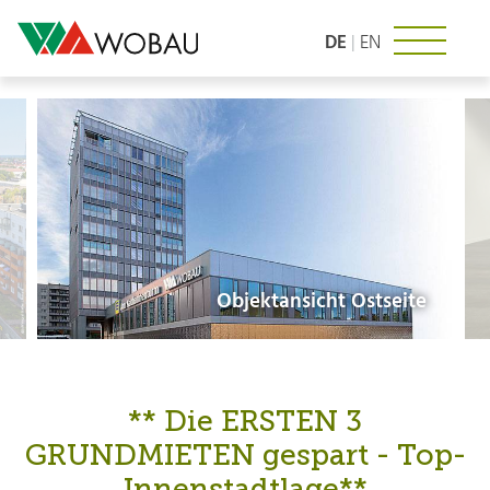
Zum
Inhalt
DE
|
EN
springen
Objektansicht Ostseite
** Die ERSTEN 3
GRUNDMIETEN gespart - Top-
Innenstadtlage**